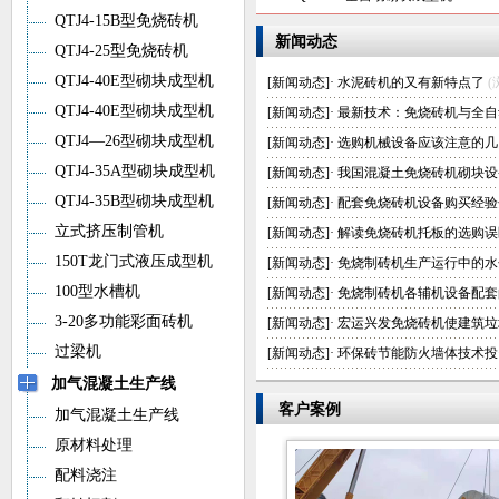
QTJ4-15B型免烧砖机
新闻动态
QTJ4-25型免烧砖机
QTJ4-40E型砌块成型机
[
新闻动态
]·
水泥砖机的又有新特点了
(
QTJ4-40E型砌块成型机
[
新闻动态
]·
最新技术：免烧砖机与全自
QTJ4—26型砌块成型机
[
新闻动态
]·
选购机械设备应该注意的几
QTJ4-35A型砌块成型机
[
新闻动态
]·
我国混凝土免烧砖机砌块设
QTJ4-35B型砌块成型机
[
新闻动态
]·
配套免烧砖机设备购买经验
立式挤压制管机
[
新闻动态
]·
解读免烧砖机托板的选购误
150T龙门式液压成型机
[
新闻动态
]·
免烧制砖机生产运行中的水
100型水槽机
[
新闻动态
]·
免烧制砖机各辅机设备配套
3-20多功能彩面砖机
[
新闻动态
]·
宏运兴发免烧砖机使建筑垃
过梁机
[
新闻动态
]·
环保砖节能防火墙体技术投
加气混凝土生产线
客户案例
加气混凝土生产线
原材料处理
配料浇注