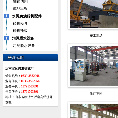
翻转切割
成品出釜
水泥免烧砖机配件
砖机模具
砖机托板
施工现场
污泥脱水设备
污泥脱水设备
沂南宏运兴发机械厂
销售热线：
0539-3552966
业务传真：
0539-3552966
业务手机：
13791503891
售后服务：
13791503891
生产车间
地址：山东省临沂市沂南县经济开
发区