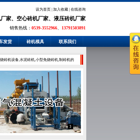
设为首页
|
加入收藏
|
在线咨询
机厂家
、
空心砖机厂家
、
液压砖机厂家
销售热线：
0539-3552966
、
13791503891
车发货
砖机模具
联系我们
,水泥砖机,小型免烧砖机,制砖机的山东免烧砖机生产厂家,产品质量可靠,性能稳定,厂价直