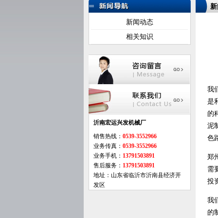
新
新闻动态
相关知识
我
是
的
沂南宏运兴发机械厂
泥
销售热线：
0539-3552966
色
业务传真：
0539-3552966
业务手机：
13791503891
郑
售后服务：
13791503891
需
地址：山东省临沂市沂南县经济开
投
发区
我
的